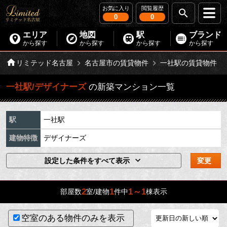
お気に入り
閲覧履歴
0
0
エリア
地図
駅
ブランド
から探す
から探す
から探す
から探す
リミテッド名古屋
名古屋市の賃貸物件
一社駅の賃貸物件
一社駅/デザイナーズ
の新築マンション一覧
駅
一社駅
建物特徴
デザイナーズ
設定した条件をすべて表示
変更
2
1
1～1
部屋数
室/建物
件中
棟表示
空室のある物件のみを表示