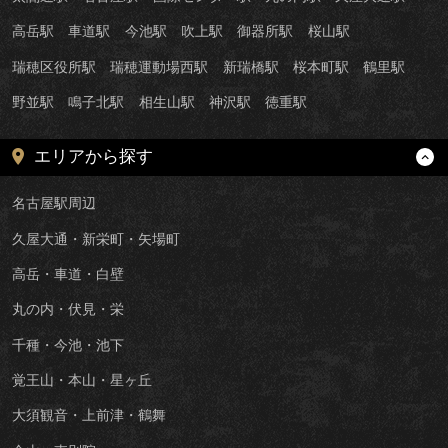
高岳駅
車道駅
今池駅
吹上駅
御器所駅
桜山駅
瑞穂区役所駅
瑞穂運動場西駅
新瑞橋駅
桜本町駅
鶴里駅
野並駅
鳴子北駅
相生山駅
神沢駅
徳重駅
エリアから探す
名古屋駅周辺
久屋大通・新栄町・矢場町
高岳・車道・白壁
丸の内・伏見・栄
千種・今池・池下
覚王山・本山・星ヶ丘
大須観音・上前津・鶴舞