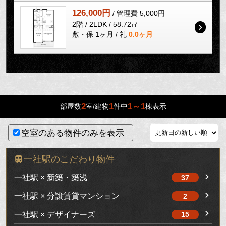
126,000円
/ 管理費 5,000円
2階 / 2LDK / 58.72㎡
敷・保 1ヶ月 / 礼
0.0ヶ月
2
1
1～1
部屋数
室/建物
件中
棟表示
空室のある物件のみを表示
一社駅のこだわり物件
一社駅 × 新築・築浅
37
一社駅 × 分譲賃貸マンション
2
一社駅 × デザイナーズ
15