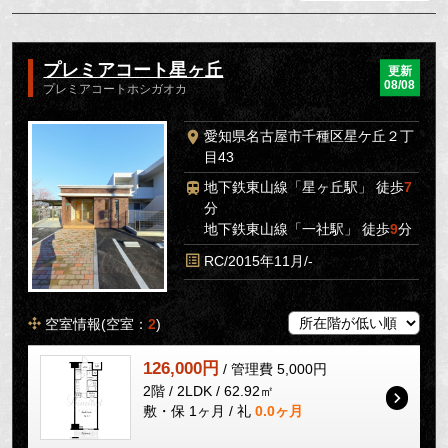
プレミアコート星ヶ丘
更新
08/08
プレミアコートホシガオカ
愛知県名古屋市千種区星ケ丘２丁
目43
地下鉄東山線「星ヶ丘駅」 徒歩
7
分
地下鉄東山線「一社駅」 徒歩
9
分
RC/2015年11月/-
空室情報(空室：
2
)
126,000円
/ 管理費 5,000円
2階 / 2LDK / 62.92㎡
敷・保 1ヶ月 / 礼
0.0ヶ月