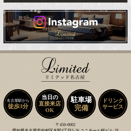
当日の
駐車場
ドリンク
名古屋駅から
直接来店
徒歩3分
サービス
完備
OK
〒450-0002
愛知県名古屋市中村区名駅4丁目5-26 ユニモール桜ビル 2F