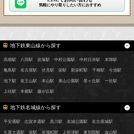
気軽にやり取りしたい方におすすめ
地下鉄東山線から探す
高畑駅
八田駅
岩塚駅
中村公園駅
中村日赤駅
本陣駅
亀島駅
名古屋駅
伏見駅
栄駅
新栄町駅
千種駅
今池駅
池下駅
覚王山駅
本山駅
東山公園駅
星ヶ丘駅
一社駅
上社駅
本郷駅
藤が丘駅
地下鉄名城線から探す
平安通駅
志賀本通駅
黒川駅
名城公園駅
名古屋城駅
久屋大通駅
栄駅
矢場町駅
上前津駅
東別院駅
金山駅