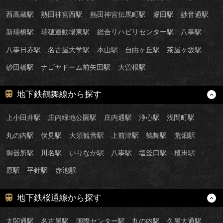
西高蔵駅
熱田神宮西駅
熱田神宮伝馬町駅
堀田駅
妙音通駅
新瑞橋駅
瑞穂運動場東駅
総合リハビリセンター駅
八事駅
八事日赤駅
名古屋大学駅
本山駅
自由ヶ丘駅
茶屋ヶ坂駅
砂田橋駅
ナゴヤドーム前矢田駅
大曽根駅
地下鉄鶴舞線から探す
上小田井駅
庄内緑地公園駅
庄内通駅
浄心駅
浅間町駅
丸の内駅
伏見駅
大須観音駅
上前津駅
鶴舞駅
荒畑駅
御器所駅
川名駅
いりなか駅
八事駅
塩釜口駅
植田駅
原駅
平針駅
赤池駅
地下鉄桜通線から探す
太閤通駅
名古屋駅
国際センター駅
丸の内駅
久屋大通駅